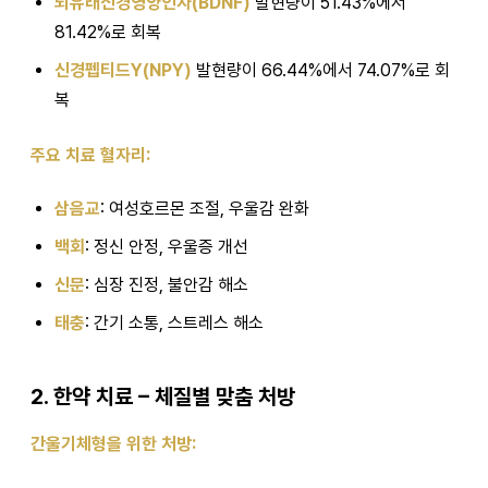
뇌유래신경영양인자(BDNF)
발현량이 51.43%에서
81.42%로 회복
신경펩티드Y(NPY)
발현량이 66.44%에서 74.07%로 회
복
주요 치료 혈자리:
삼음교
: 여성호르몬 조절, 우울감 완화
백회
: 정신 안정, 우울증 개선
신문
: 심장 진정, 불안감 해소
태충
: 간기 소통, 스트레스 해소
2. 한약 치료 – 체질별 맞춤 처방
간울기체형을 위한 처방: