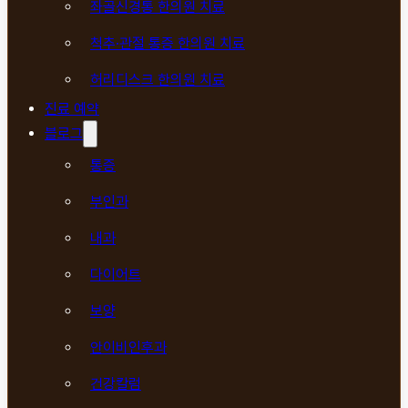
좌골신경통 한의원 치료
척추·관절 통증 한의원 치료
허리디스크 한의원 치료
진료 예약
블로그
통증
부인과
내과
다이어트
보양
안이비인후과
건강칼럼