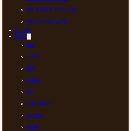
척추·관절 통증 한의원 치료
허리디스크 한의원 치료
진료 예약
블로그
통증
부인과
내과
다이어트
보양
안이비인후과
건강칼럼
신경과