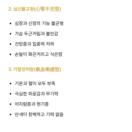
2. 심신불교형(心腎不交型)
심장과 신장의 기능 불균형
가슴 두근거림과 불안감
건망증과 집중력 저하
손발이 화끈거리고 식은땀
3. 기혈양허형(氣血兩虛型)
기운과 혈이 모두 부족
극심한 피로감과 무기력
어지럼증과 현기증
안색이 창백하고 기력 없음