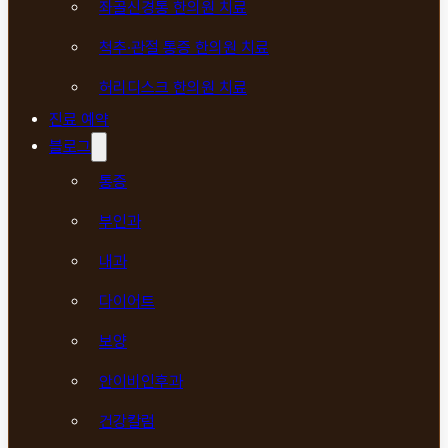
좌골신경통 한의원 치료
척추·관절 통증 한의원 치료
허리디스크 한의원 치료
진료 예약
블로그
통증
부인과
내과
다이어트
보양
안이비인후과
건강칼럼