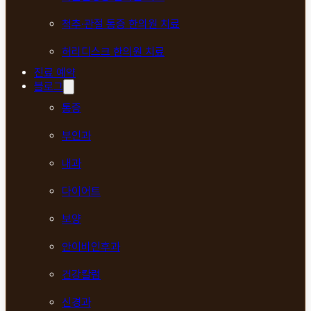
척추·관절 통증 한의원 치료
허리디스크 한의원 치료
진료 예약
블로그
통증
부인과
내과
다이어트
보양
안이비인후과
건강칼럼
신경과