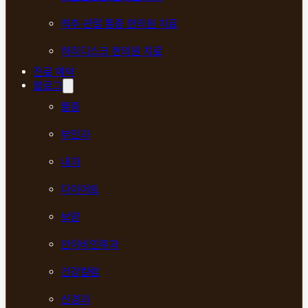
척추·관절 통증 한의원 치료
허리디스크 한의원 치료
진료 예약
블로그
통증
부인과
내과
다이어트
보양
안이비인후과
건강칼럼
신경과