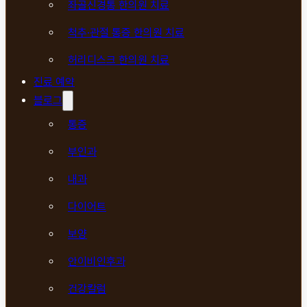
좌골신경통 한의원 치료
척추·관절 통증 한의원 치료
허리디스크 한의원 치료
진료 예약
블로그
통증
부인과
내과
다이어트
보양
안이비인후과
건강칼럼