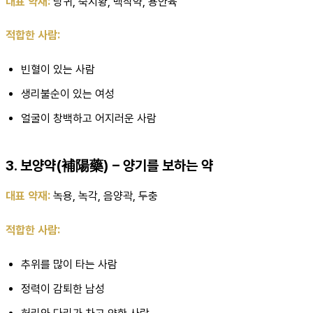
대표 약재:
당귀, 숙지황, 백작약, 용안육
적합한 사람:
빈혈이 있는 사람
생리불순이 있는 여성
얼굴이 창백하고 어지러운 사람
3. 보양약(補陽藥) – 양기를 보하는 약
대표 약재:
녹용, 녹각, 음양곽, 두충
적합한 사람:
추위를 많이 타는 사람
정력이 감퇴한 남성