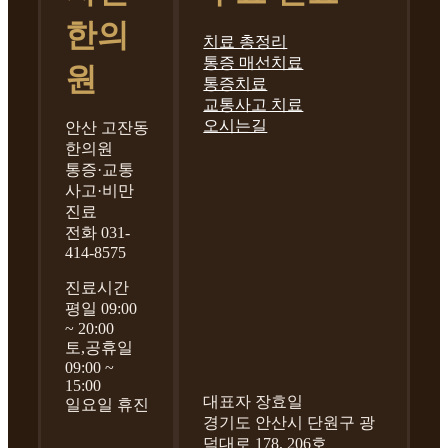
한의
치료 총정리
통증 매선치료
원
통증치료
교통사고 치료
오시는길
안산 고잔동
한의원
통증·교통
사고·비만
진료
전화 031-
414-8575
진료시간
평일 09:00
~ 20:00
토,공휴일
09:00 ~
15:00
대표자 장효일
일요일 휴진
경기도 안산시 단원구 광
덕대로 178, 206호