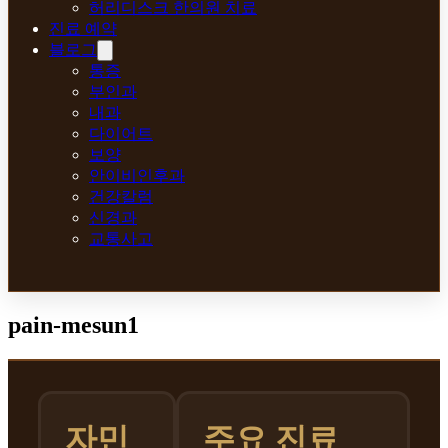
허리디스크 한의원 치료
진료 예약
블로그
통증
부인과
내과
다이어트
보양
안이비인후과
건강칼럼
신경과
교통사고
pain-mesun1
자민
주요 진료