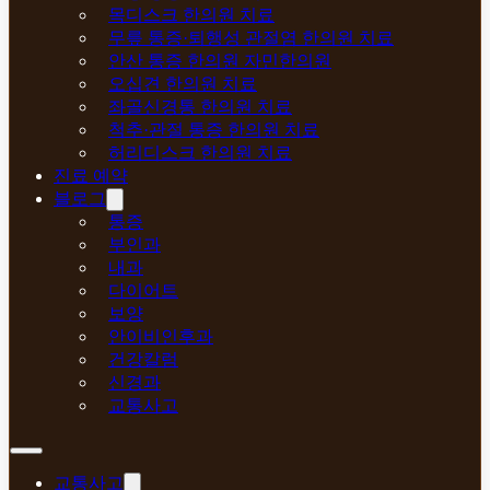
목디스크 한의원 치료
무릎 통증·퇴행성 관절염 한의원 치료
안산 통증 한의원 자민한의원
오십견 한의원 치료
좌골신경통 한의원 치료
척추·관절 통증 한의원 치료
허리디스크 한의원 치료
진료 예약
블로그
통증
부인과
내과
다이어트
보양
안이비인후과
건강칼럼
신경과
교통사고
교통사고