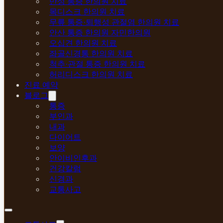
만성 통증 한의원 치료
목디스크 한의원 치료
무릎 통증·퇴행성 관절염 한의원 치료
안산 통증 한의원 자민한의원
오십견 한의원 치료
좌골신경통 한의원 치료
척추·관절 통증 한의원 치료
허리디스크 한의원 치료
진료 예약
블로그
통증
부인과
내과
다이어트
보양
안이비인후과
건강칼럼
신경과
교통사고