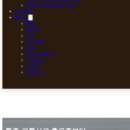
허리디스크 한의원 치료
진료 예약
블로그
통증
부인과
내과
다이어트
보양
안이비인후과
건강칼럼
신경과
교통사고