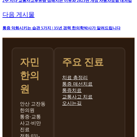
2주 지나 교통사고후유증 심해지는 이유와 2023년 개정 자동차보험 대처법
다음 게시물
통증 악화시키는 습관 5가지 | 35년 경력 한의학박사가 알려드립니다
자민
주요 진료
한의
치료 총정리
통증 매선치료
원
통증치료
교통사고 치료
오시는길
안산 고잔동
한의원
통증·교통
사고·비만
진료
전화 031-