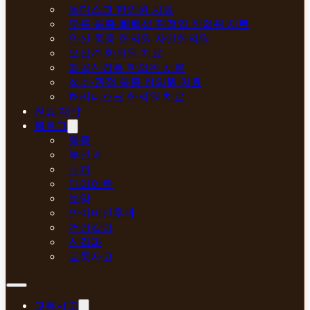
목디스크 한의원 치료
무릎 통증·퇴행성 관절염 한의원 치료
안산 통증 한의원 자민한의원
오십견 한의원 치료
좌골신경통 한의원 치료
척추·관절 통증 한의원 치료
허리디스크 한의원 치료
진료 예약
블로그
통증
부인과
내과
다이어트
보양
안이비인후과
건강칼럼
신경과
교통사고
교통사고