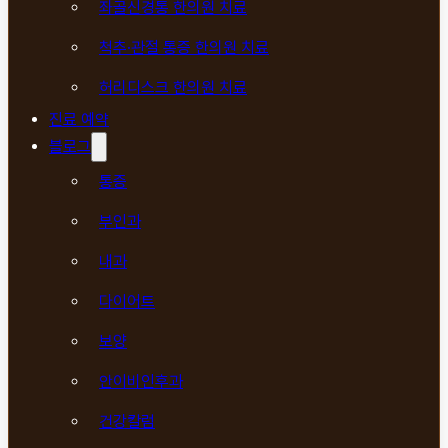
좌골신경통 한의원 치료
척추·관절 통증 한의원 치료
허리디스크 한의원 치료
진료 예약
블로그
통증
부인과
내과
다이어트
보양
안이비인후과
건강칼럼