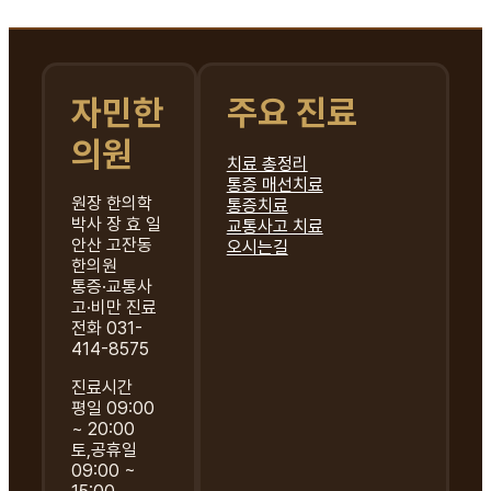
자민한
주요 진료
의원
치료 총정리
통증 매선치료
원장 한의학
통증치료
박사 장 효 일
교통사고 치료
안산 고잔동
오시는길
한의원
통증·교통사
고·비만 진료
전화 031-
414-8575
진료시간
평일 09:00
~ 20:00
토,공휴일
09:00 ~