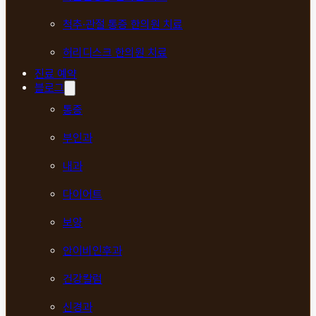
척추·관절 통증 한의원 치료
허리디스크 한의원 치료
진료 예약
블로그
통증
부인과
내과
다이어트
보양
안이비인후과
건강칼럼
신경과