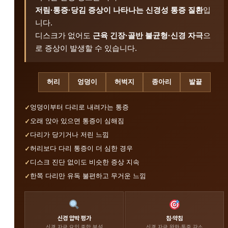
저림·통증·당김 증상이 나타나는 신경성 통증 질환
입
니다.
디스크가 없어도
근육 긴장·골반 불균형·신경 자극
으
로 증상이 발생할 수 있습니다.
허리
엉덩이
허벅지
종아리
발끝
엉덩이부터 다리로 내려가는 통증
오래 앉아 있으면 통증이 심해짐
다리가 당기거나 저린 느낌
허리보다 다리 통증이 더 심한 경우
디스크 진단 없이도 비슷한 증상 지속
한쪽 다리만 유독 불편하고 무거운 느낌
신경 압박 평가
침·약침
신경 자극 요인 종합 분석
신경 자극 완화·통증 감소