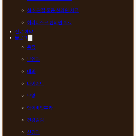
척추·관절 통증 한의원 치료
허리디스크 한의원 치료
진료 예약
블로그
통증
부인과
내과
다이어트
보양
안이비인후과
건강칼럼
신경과