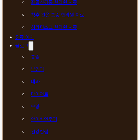
좌골신경통 한의원 치료
척추·관절 통증 한의원 치료
허리디스크 한의원 치료
진료 예약
블로그
통증
부인과
내과
다이어트
보양
안이비인후과
건강칼럼