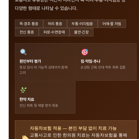
교통사고 후유증은 시간이 지나면서 목·허리·두통·어지럼증 등
다양한 형태로 나타날 수 있습니다.
목·경추 통증
허리 통증
두통·어지럼증
어깨·팔 저림
전신 통증
피로·수면장애
불안·긴장
원인부터 평가
침·약침·추나
영상 검사 외 기능적 상태까지 함께
손상된 근육·인대·척추 회복 집중
고려
한약 치료
전신 회복 및 재발 방지 목표
자동차보험 적용 — 본인 부담 없이 치료 가능
교통사고로 인한 한의원 치료는 자동차보험을 통해