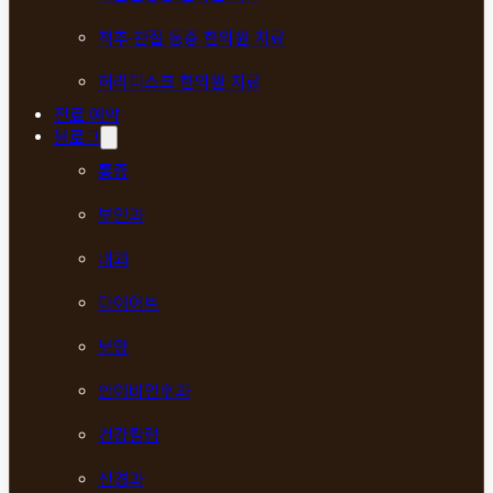
척추·관절 통증 한의원 치료
허리디스크 한의원 치료
진료 예약
블로그
통증
부인과
내과
다이어트
보양
안이비인후과
건강칼럼
신경과