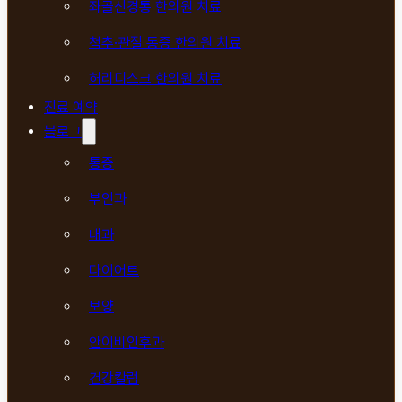
좌골신경통 한의원 치료
척추·관절 통증 한의원 치료
허리디스크 한의원 치료
진료 예약
블로그
통증
부인과
내과
다이어트
보양
안이비인후과
건강칼럼