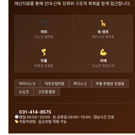
매선치료를 통해 인대·근육 강화와 구조적 회복을 함께 접근합니다.
허리
목·경추
디스크·협착증
목디스크·경추증
무릎
어깨
퇴행성·관절염
오십견·회전근개
허리디스크
척추관협착증
목디스크
무릎 퇴행성 관절염
오십견
고관절 통증
031-414-8575
평일 09:00~20:00 · 토·공휴일 09:00~15:00 · 점심시간 진료
자동차보험 · 실손보험 적용 가능