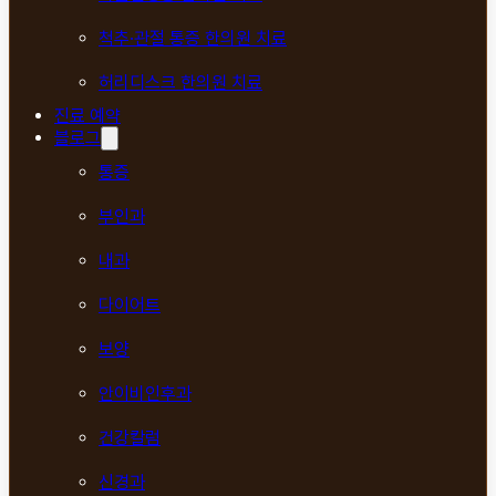
척추·관절 통증 한의원 치료
허리디스크 한의원 치료
진료 예약
블로그
통증
부인과
내과
다이어트
보양
안이비인후과
건강칼럼
신경과