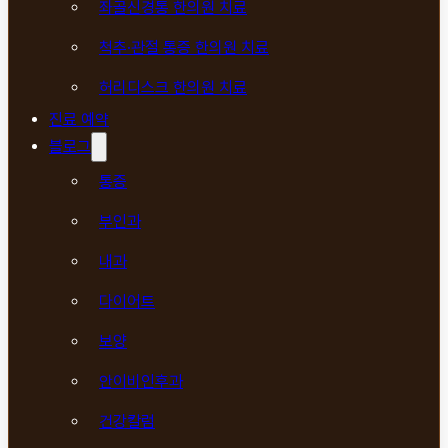
좌골신경통 한의원 치료
척추·관절 통증 한의원 치료
허리디스크 한의원 치료
진료 예약
블로그
통증
부인과
내과
다이어트
보양
안이비인후과
건강칼럼