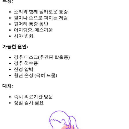
특징:
소리와 함께 날카로운 통증
팔이나 손으로 퍼지는 저림
뒷머리 통증 동반
어지럼증, 메스꺼움
시야 변화
가능한 원인:
경추 디스크(추간판 탈출증)
경추 척수증
신경 압박
혈관 손상 (극히 드묾)
대처:
즉시 의료기관 방문
정밀 검사 필요