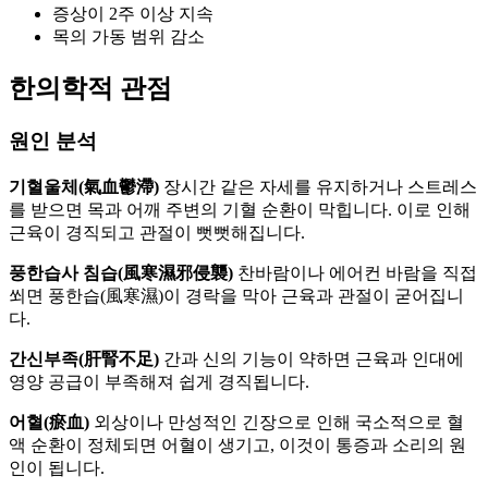
증상이 2주 이상 지속
목의 가동 범위 감소
한의학적 관점
원인 분석
기혈울체(氣血鬱滯)
장시간 같은 자세를 유지하거나 스트레스
를 받으면 목과 어깨 주변의 기혈 순환이 막힙니다. 이로 인해
근육이 경직되고 관절이 뻣뻣해집니다.
풍한습사 침습(風寒濕邪侵襲)
찬바람이나 에어컨 바람을 직접
쐬면 풍한습(風寒濕)이 경락을 막아 근육과 관절이 굳어집니
다.
간신부족(肝腎不足)
간과 신의 기능이 약하면 근육과 인대에
영양 공급이 부족해져 쉽게 경직됩니다.
어혈(瘀血)
외상이나 만성적인 긴장으로 인해 국소적으로 혈
액 순환이 정체되면 어혈이 생기고, 이것이 통증과 소리의 원
인이 됩니다.