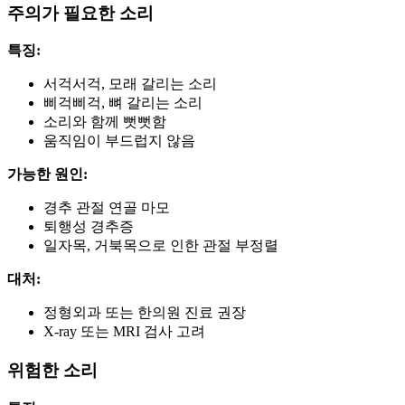
주의가 필요한 소리
특징:
서걱서걱, 모래 갈리는 소리
삐걱삐걱, 뼈 갈리는 소리
소리와 함께 뻣뻣함
움직임이 부드럽지 않음
가능한 원인:
경추 관절 연골 마모
퇴행성 경추증
일자목, 거북목으로 인한 관절 부정렬
대처:
정형외과 또는 한의원 진료 권장
X-ray 또는 MRI 검사 고려
위험한 소리