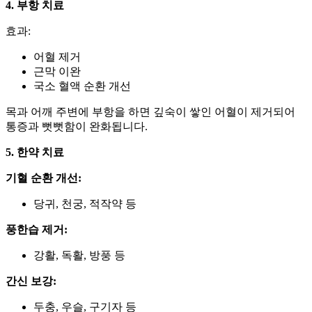
4. 부항 치료
효과:
어혈 제거
근막 이완
국소 혈액 순환 개선
목과 어깨 주변에 부항을 하면 깊숙이 쌓인 어혈이 제거되어
통증과 뻣뻣함이 완화됩니다.
5. 한약 치료
기혈 순환 개선:
당귀, 천궁, 적작약 등
풍한습 제거:
강활, 독활, 방풍 등
간신 보강:
두충, 우슬, 구기자 등