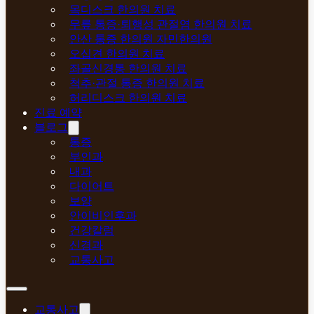
목디스크 한의원 치료
무릎 통증·퇴행성 관절염 한의원 치료
안산 통증 한의원 자민한의원
오십견 한의원 치료
좌골신경통 한의원 치료
척추·관절 통증 한의원 치료
허리디스크 한의원 치료
진료 예약
블로그
통증
부인과
내과
다이어트
보양
안이비인후과
건강칼럼
신경과
교통사고
교통사고