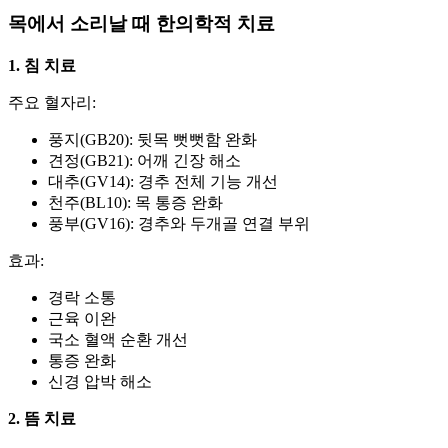
목에서 소리날 때 한의학적 치료
1. 침 치료
주요 혈자리:
풍지(GB20): 뒷목 뻣뻣함 완화
견정(GB21): 어깨 긴장 해소
대추(GV14): 경추 전체 기능 개선
천주(BL10): 목 통증 완화
풍부(GV16): 경추와 두개골 연결 부위
효과:
경락 소통
근육 이완
국소 혈액 순환 개선
통증 완화
신경 압박 해소
2. 뜸 치료