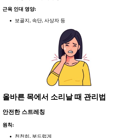
근육 인대 영양:
보골지, 속단, 사상자 등
올바른 목에서 소리날 때 관리법
안전한 스트레칭
원칙:
천천히, 부드럽게