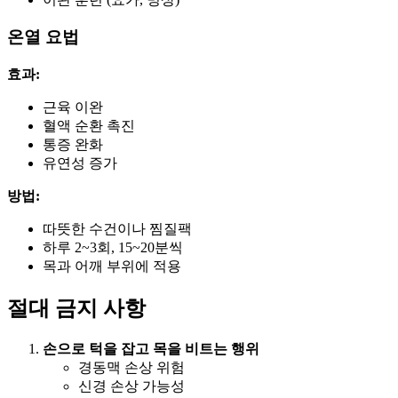
온열 요법
효과:
근육 이완
혈액 순환 촉진
통증 완화
유연성 증가
방법:
따뜻한 수건이나 찜질팩
하루 2~3회, 15~20분씩
목과 어깨 부위에 적용
절대 금지 사항
손으로 턱을 잡고 목을 비트는 행위
경동맥 손상 위험
신경 손상 가능성