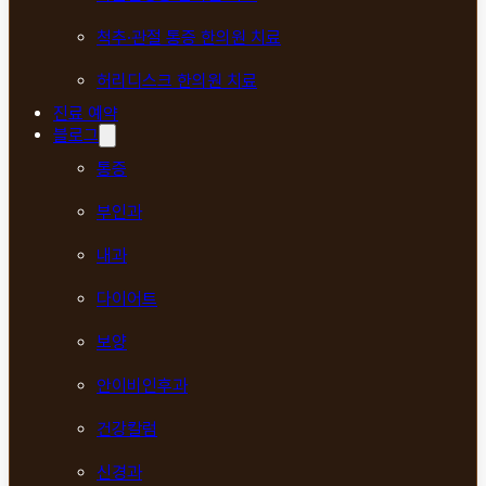
척추·관절 통증 한의원 치료
허리디스크 한의원 치료
진료 예약
블로그
통증
부인과
내과
다이어트
보양
안이비인후과
건강칼럼
신경과