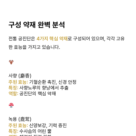
구성 약재 완벽 분석
전통 공진단은
4가지 핵심 약재
로 구성되어 있으며, 각각 고유
한 효능을 가지고 있습니다.
사향 (麝香)
주된 효능:
기혈순환 촉진, 신경 안정
특징:
사향노루의 향낭에서 추출
역할:
공진단의 핵심 약재
녹용 (鹿茸)
주된 효능:
신양보강, 기력 증진
특징:
수사슴의 어린 뿔