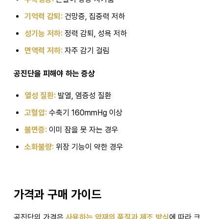
기억력 감퇴:
건망증, 집중력 저하
성기능 저하:
정력 감퇴, 성욕 저하
면역력 저하:
자주 감기 걸림
공진단을 피해야 하는 증상
열성 질환:
발열, 염증성 질환
고혈압:
수축기 160mmHg 이상
불면증:
이미 잠을 못 자는 경우
소화불량:
위장 기능이 약한 경우
가격과 구매 가이드
공진단의 가격은
사용하는 약재의 품질과 제조 방식
에 따라 크