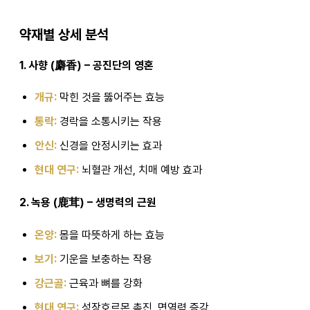
약재별 상세 분석
1. 사향 (麝香) – 공진단의 영혼
개규:
막힌 것을 뚫어주는 효능
통락:
경락을 소통시키는 작용
안신:
신경을 안정시키는 효과
현대 연구:
뇌혈관 개선, 치매 예방 효과
2. 녹용 (鹿茸) – 생명력의 근원
온양:
몸을 따뜻하게 하는 효능
보기:
기운을 보충하는 작용
강근골:
근육과 뼈를 강화
현대 연구:
성장호르몬 촉진, 면역력 증강