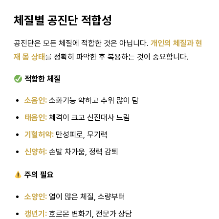
체질별 공진단 적합성
공진단은 모든 체질에 적합한 것은 아닙니다.
개인의 체질과 현
재 몸 상태
를 정확히 파악한 후 복용하는 것이 중요합니다.
적합한 체질
소음인:
소화기능 약하고 추위 많이 탐
태음인:
체격이 크고 신진대사 느림
기혈허약:
만성피로, 무기력
신양허:
손발 차가움, 정력 감퇴
주의 필요
소양인:
열이 많은 체질, 소량부터
갱년기:
호르몬 변화기, 전문가 상담