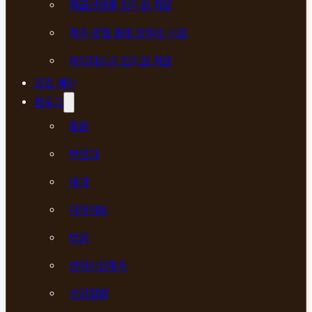
좌골신경통 한의원 치료
척추·관절 통증 한의원 치료
허리디스크 한의원 치료
진료 예약
블로그
통증
부인과
내과
다이어트
보양
안이비인후과
건강칼럼