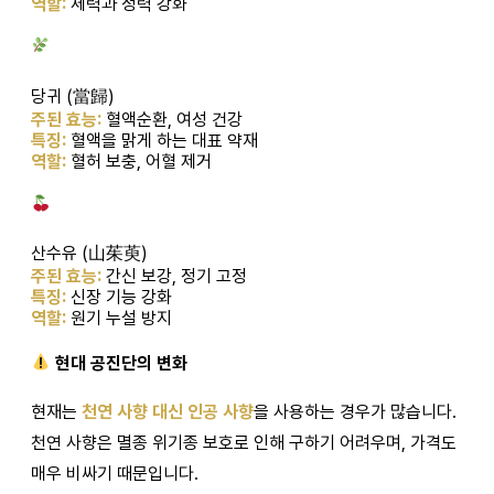
역할:
체력과 정력 강화
당귀 (當歸)
주된 효능:
혈액순환, 여성 건강
특징:
혈액을 맑게 하는 대표 약재
역할:
혈허 보충, 어혈 제거
산수유 (山茱萸)
주된 효능:
간신 보강, 정기 고정
특징:
신장 기능 강화
역할:
원기 누설 방지
현대 공진단의 변화
현재는
천연 사향 대신 인공 사향
을 사용하는 경우가 많습니다.
천연 사향은 멸종 위기종 보호로 인해 구하기 어려우며, 가격도
매우 비싸기 때문입니다.