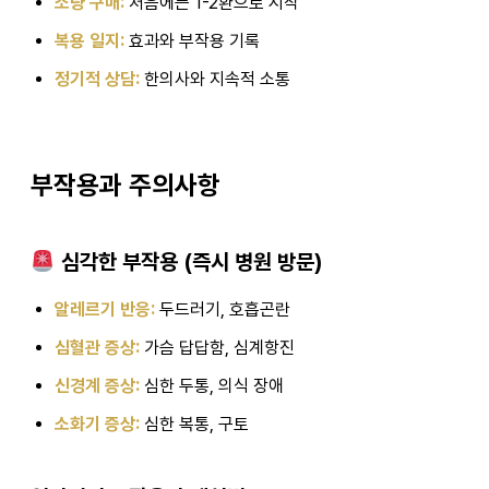
소량 구매:
처음에는 1-2환으로 시작
복용 일지:
효과와 부작용 기록
정기적 상담:
한의사와 지속적 소통
부작용과 주의사항
심각한 부작용 (즉시 병원 방문)
알레르기 반응:
두드러기, 호흡곤란
심혈관 증상:
가슴 답답함, 심계항진
신경계 증상:
심한 두통, 의식 장애
소화기 증상:
심한 복통, 구토