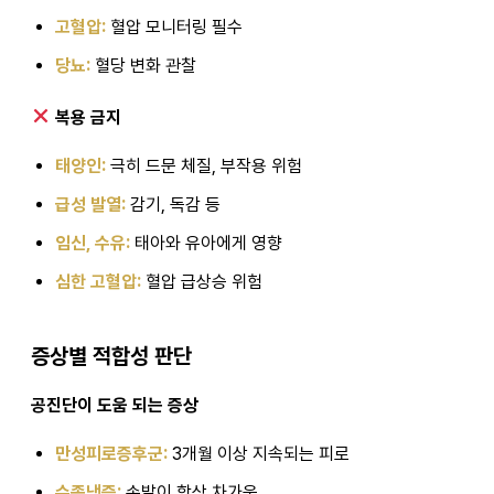
고혈압:
혈압 모니터링 필수
당뇨:
혈당 변화 관찰
복용 금지
태양인:
극히 드문 체질, 부작용 위험
급성 발열:
감기, 독감 등
임신, 수유:
태아와 유아에게 영향
심한 고혈압:
혈압 급상승 위험
증상별 적합성 판단
공진단이 도움 되는 증상
만성피로증후군:
3개월 이상 지속되는 피로
수족냉증:
손발이 항상 차가움