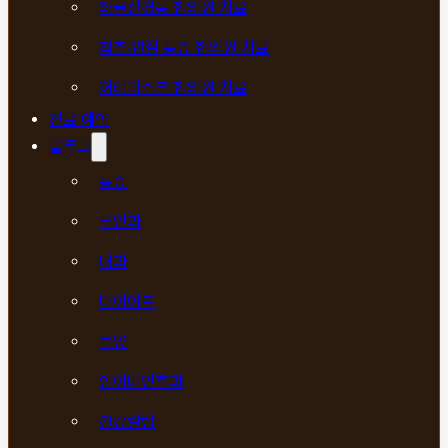
좌골신경통 한의원 치료
척추·관절 통증 한의원 치료
허리디스크 한의원 치료
진료 예약
블로그
통증
부인과
내과
다이어트
보양
안이비인후과
건강칼럼