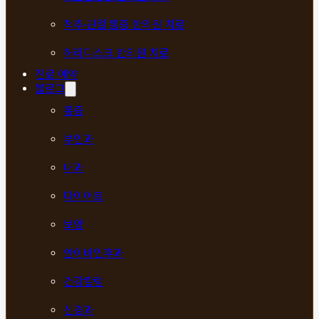
척추·관절 통증 한의원 치료
허리디스크 한의원 치료
진료 예약
블로그
통증
부인과
내과
다이어트
보양
안이비인후과
건강칼럼
신경과