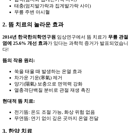
태충(엄지발가락과 집게발가락 사이)
무릎 주변 아시혈
2. 뜸 치료의 놀라운 효과
2014년 한국한의학연구원
임상연구에서 뜸 치료가
무릎 관절
염에 25.6% 개선 효과
가 있다는 과학적 증거가 발표되었습니
다!
뜸의 작용 원리:
쑥을 태울 때 발생하는 온열 효과
차가운 기운(寒氣) 제거
양기(陽氣) 보충으로 면역력 강화
열충격단백질 분비로 관절 재생 촉진
현대적 뜸 치료:
전기뜸: 온도 조절 가능, 화상 위험 없음
무연뜸: 연기 없이 깊은 곳까지 온열 전달
3. 한약 치료