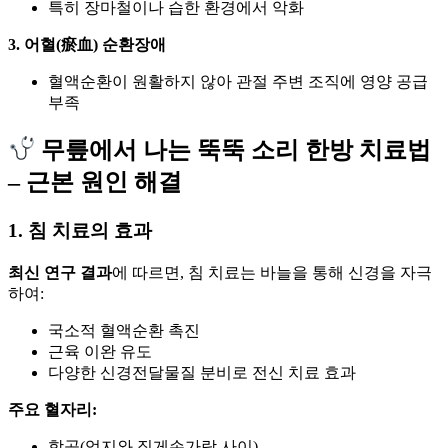
특히 장마철이나 습한 환경에서 악화
3. 어혈(瘀血) 순환장애
혈액순환이 원활하지 않아 관절 주변 조직에 영양 공급
부족
무릎에서 나는 뚝뚝 소리 한방 치료법
– 근본 원인 해결
1. 침 치료의 효과
최신 연구 결과
에 따르면, 침 치료는 바늘을 통해 신경을 자극
하여:
국소적 혈액순환 촉진
근육 이완 유도
다양한 신경전달물질 분비로 전신 치료 효과
주요 혈자리:
합곡(엄지와 집게손가락 사이)