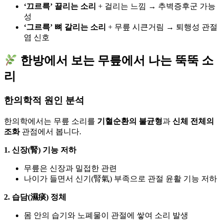
‘끄르륵’ 끌리는 소리
+ 걸리는 느낌 → 추벽증후군 가능
성
‘그르륵’ 뼈 갈리는 소리
+ 무릎 시큰거림 → 퇴행성 관절
염 신호
한방에서 보는 무릎에서 나는 뚝뚝 소
리
한의학적 원인 분석
한의학에서는 무릎 소리를
기혈순환의 불균형
과
신체 전체의
조화
관점에서 봅니다.
1. 신장(腎) 기능 저하
무릎은 신장과 밀접한 관련
나이가 들면서 신기(腎氣) 부족으로 관절 윤활 기능 저하
2. 습담(濕痰) 정체
몸 안의 습기와 노폐물이 관절에 쌓여 소리 발생