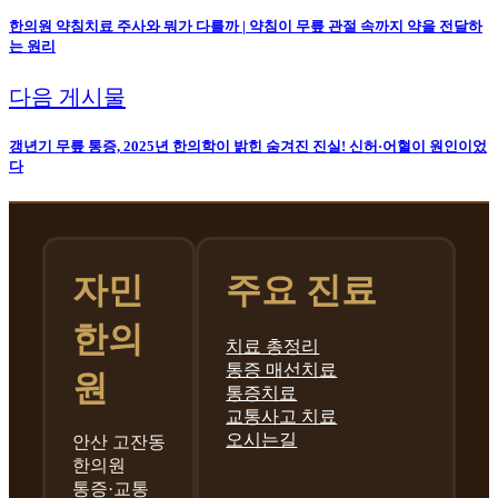
한의원 약침치료 주사와 뭐가 다를까 | 약침이 무릎 관절 속까지 약을 전달하
는 원리
다음 게시물
갱년기 무릎 통증, 2025년 한의학이 밝힌 숨겨진 진실! 신허·어혈이 원인이었
다
자민
주요 진료
한의
치료 총정리
통증 매선치료
원
통증치료
교통사고 치료
오시는길
안산 고잔동
한의원
통증·교통