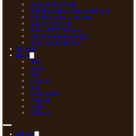
목디스크 한의원 치료
무릎 통증·퇴행성 관절염 한의원 치료
안산 통증 한의원 자민한의원
오십견 한의원 치료
좌골신경통 한의원 치료
척추·관절 통증 한의원 치료
허리디스크 한의원 치료
진료 예약
블로그
통증
부인과
내과
다이어트
보양
안이비인후과
건강칼럼
신경과
교통사고
교통사고