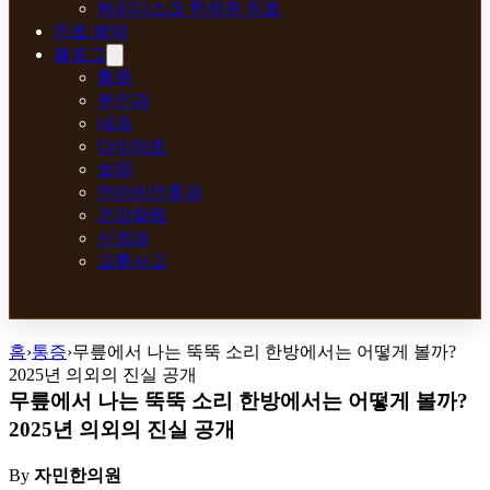
허리디스크 한의원 치료
진료 예약
블로그
통증
부인과
내과
다이어트
보양
안이비인후과
건강칼럼
신경과
교통사고
홈
›
통증
›
무릎에서 나는 뚝뚝 소리 한방에서는 어떻게 볼까?
2025년 의외의 진실 공개
무릎에서 나는 뚝뚝 소리 한방에서는 어떻게 볼까?
2025년 의외의 진실 공개
By
자민한의원