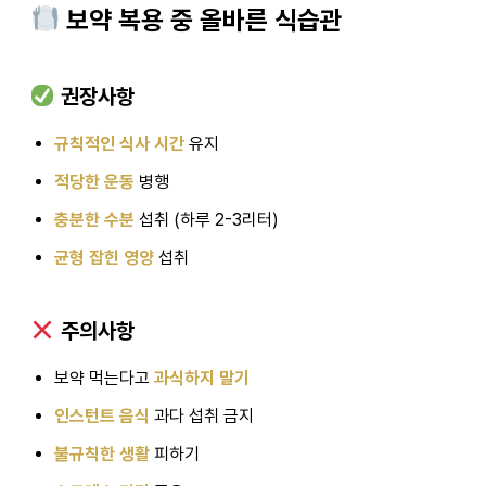
보약 복용 중 올바른 식습관
권장사항
규칙적인 식사 시간
유지
적당한 운동
병행
충분한 수분
섭취 (하루 2-3리터)
균형 잡힌 영양
섭취
주의사항
보약 먹는다고
과식하지 말기
인스턴트 음식
과다 섭취 금지
불규칙한 생활
피하기