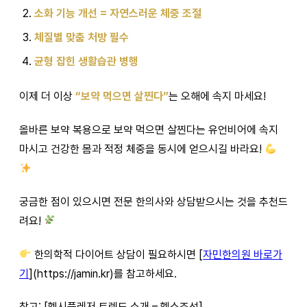
소화 기능 개선 = 자연스러운 체중 조절
체질별 맞춤 처방 필수
균형 잡힌 생활습관 병행
이제 더 이상
“보약 먹으면 살찐다”
는 오해에 속지 마세요!
올바른 보약 복용으로 보약 먹으면 살찐다는 유언비어에 속지
마시고 건강한 몸과 적정 체중을 동시에 얻으시길 바라요!
궁금한 점이 있으시면 전문 한의사와 상담받으시는 것을 추천드
려요!
한의학적 다이어트 상담이 필요하시면 [
자민한의원 바로가
기
](https://jamin.kr)를 참고하세요.
참고: [헬시플레저 트렌드 소개 – 헬스조선]