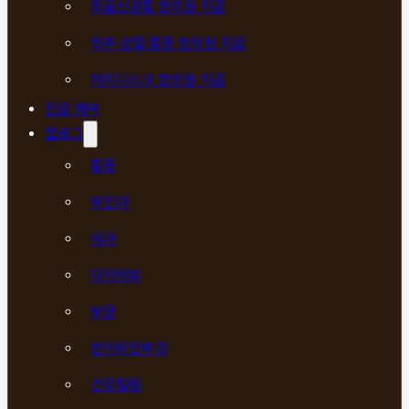
좌골신경통 한의원 치료
척추·관절 통증 한의원 치료
허리디스크 한의원 치료
진료 예약
블로그
통증
부인과
내과
다이어트
보양
안이비인후과
건강칼럼