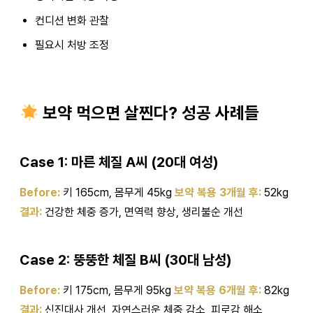
컨디션 변화 관찰
필요시 처방 조정
보약 먹으면 살찐다? 성공 사례들
Case 1: 마른 체질 A씨 (20대 여성)
Before:
키 165cm, 몸무게 45kg
보약 복용 3개월 후:
52kg
결과:
건강한 체중 증가, 면역력 향상, 생리불순 개선
Case 2: 뚱뚱한 체질 B씨 (30대 남성)
Before:
키 175cm, 몸무게 95kg
보약 복용 6개월 후:
82kg
결과:
신진대사 개선, 자연스러운 체중 감소, 피로감 해소