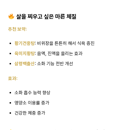
살을 찌우고 싶은 마른 체질
추천 보약:
황기건중탕
: 비위장을 튼튼히 해서 식욕 증진
육미지황탕
: 음액, 진액을 올리는 효과
삼령백출산
: 소화 기능 전반 개선
효과:
소화 흡수 능력 향상
영양소 이용률 증가
건강한 체중 증가