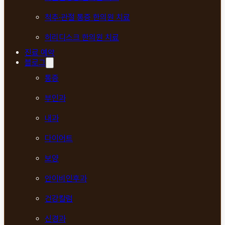
척추·관절 통증 한의원 치료
허리디스크 한의원 치료
진료 예약
블로그
통증
부인과
내과
다이어트
보양
안이비인후과
건강칼럼
신경과