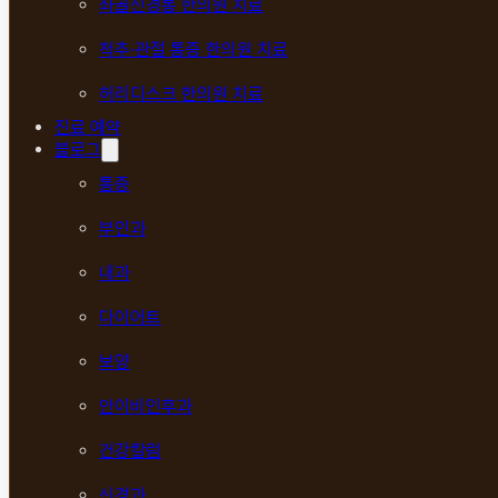
좌골신경통 한의원 치료
척추·관절 통증 한의원 치료
허리디스크 한의원 치료
진료 예약
블로그
통증
부인과
내과
다이어트
보양
안이비인후과
건강칼럼
신경과