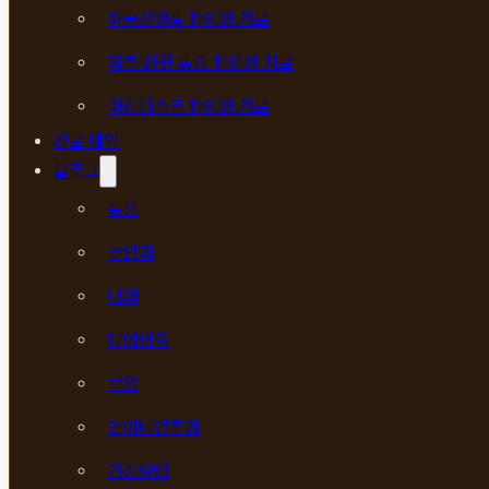
좌골신경통 한의원 치료
척추·관절 통증 한의원 치료
허리디스크 한의원 치료
진료 예약
블로그
통증
부인과
내과
다이어트
보양
안이비인후과
건강칼럼