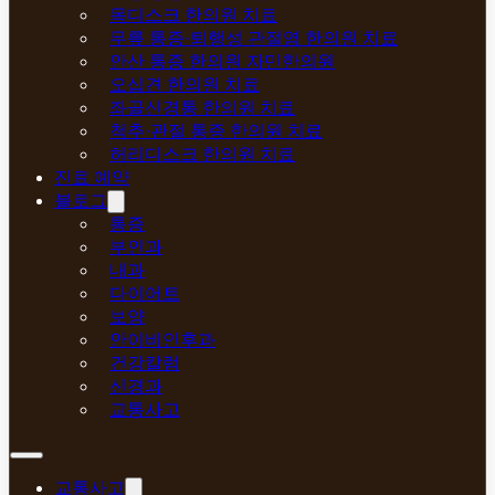
목디스크 한의원 치료
무릎 통증·퇴행성 관절염 한의원 치료
안산 통증 한의원 자민한의원
오십견 한의원 치료
좌골신경통 한의원 치료
척추·관절 통증 한의원 치료
허리디스크 한의원 치료
진료 예약
블로그
통증
부인과
내과
다이어트
보양
안이비인후과
건강칼럼
신경과
교통사고
교통사고