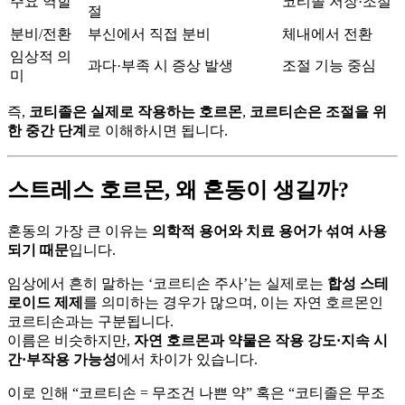
주요 역할
코티졸 저장·조절
절
분비/전환
부신에서 직접 분비
체내에서 전환
임상적 의
과다·부족 시 증상 발생
조절 기능 중심
미
즉,
코티졸은 실제로 작용하는 호르몬
,
코르티손은 조절을 위
한 중간 단계
로 이해하시면 됩니다.
스트레스 호르몬, 왜 혼동이 생길까?
혼동의 가장 큰 이유는
의학적 용어와 치료 용어가 섞여 사용
되기 때문
입니다.
임상에서 흔히 말하는 ‘코르티손 주사’는 실제로는
합성 스테
로이드 제제
를 의미하는 경우가 많으며, 이는 자연 호르몬인
코르티손과는 구분됩니다.
이름은 비슷하지만,
자연 호르몬과 약물은 작용 강도·지속 시
간·부작용 가능성
에서 차이가 있습니다.
이로 인해 “코르티손 = 무조건 나쁜 약” 혹은 “코티졸은 무조