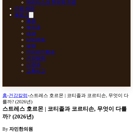
허리디스크 한의원 치료
진료 예약
블로그
통증
부인과
내과
다이어트
보양
안이비인후과
건강칼럼
신경과
교통사고
홈
›
건강칼럼
›
스트레스 호르몬 | 코티졸과 코르티손, 무엇이 다
를까? (2026년)
스트레스 호르몬 | 코티졸과 코르티손, 무엇이 다를
까? (2026년)
By
자민한의원