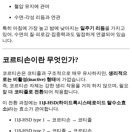
혈압 유지에 관여
수면-각성 리듬과 연관
특히 아침에 가장 높고 밤에 낮아지는
일주기 리듬
을 가지고
있어, 수면의 질·피로감·집중력과도 밀접하게 연결되어 있습
니다.
코르티손이란 무엇인가?
코르티손은 코티졸과 구조적으로 매우 유사하지만,
생리적으
로는 비활성(inactive) 형태
에 가깝습니다.
즉, 코르티손 자체는 강한 생리 작용을 거의 하지 않으며, 필요
할 때
코티졸로 전환
되어 작용합니다.
이 전환 과정에는
11β-HSD(하이드록시스테로이드 탈수소효
소)
라는 효소가 관여합니다.
11β-HSD type 1 → 코르티손 → 코티졸
11β-HSD type 2 → 코티졸 → 코르티손