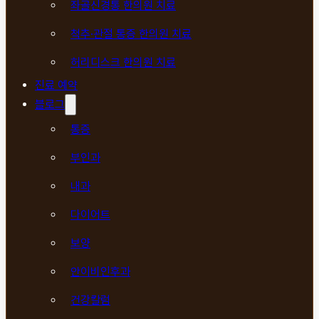
좌골신경통 한의원 치료
척추·관절 통증 한의원 치료
허리디스크 한의원 치료
진료 예약
블로그
통증
부인과
내과
다이어트
보양
안이비인후과
건강칼럼