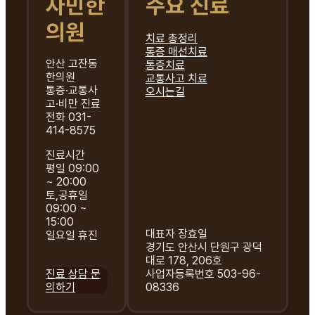
자민한
주요 진료
의원
치료 총정리
통증 매선치료
안산 고잔동
통증치료
한의원
교통사고 치료
통증·교통사
오시는길
고·비만 진료
전화 031-
414-8575
진료시간
평일 09:00
~ 20:00
토,공휴일
09:00 ~
15:00
대표자 장효일
일요일 휴진
경기도 안산시 단원구 광덕
대로 178, 206호
진료 상담 문
사업자등록번호 503-96-
의하기
08336