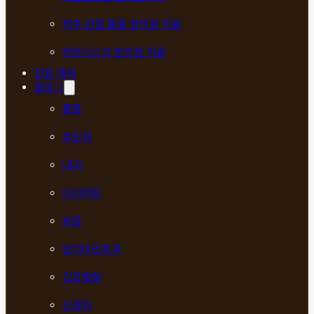
척추·관절 통증 한의원 치료
허리디스크 한의원 치료
진료 예약
블로그
통증
부인과
내과
다이어트
보양
안이비인후과
건강칼럼
신경과