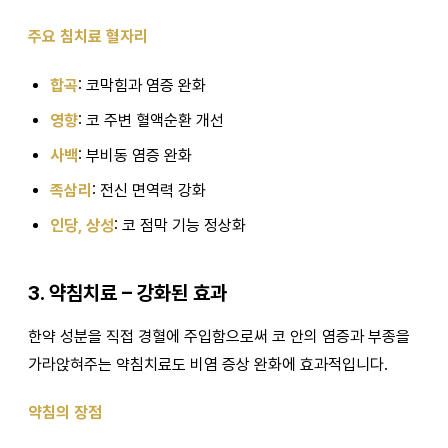
주요 침치료 혈자리
합곡
: 코막힘과 염증 완화
영향
: 코 주변 혈액순환 개선
사백
: 부비동 염증 완화
족삼리
: 전신 면역력 강화
인당, 상성
: 코 점막 기능 정상화
3. 약침치료 – 강화된 효과
한약 성분을 직접 경혈에 주입함으로써 코 안의 염증과 부종을
가라앉혀주는 약침치료도 비염 증상 완화에 효과적입니다.
약침의 장점