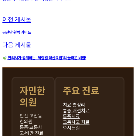
이전 게시물
공진단 완벽 가이드
다음 게시물
한의사가 공개하는 ‘체질별 약선요법’의 놀라운 비밀!
자민한
주요 진료
의원
치료 총정리
통증 매선치료
안산 고잔동
통증치료
한의원
교통사고 치료
통증·교통사
오시는길
고·비만 진료