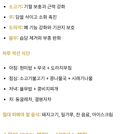
소고기
: 기혈 보충과 근력 강화
무
: 담을 삭이고 소화 촉진
도라지
: 폐 기능 강화와 기관지 보호
율무
: 습담 제거와 부종 완화
하루 약선 식단
아침: 현미밥 + 무국 + 도라지무침
점심: 소고기불고기 + 콩나물국 + 시래기나물
저녁: 율무밥 + 콩비지찌개
차: 둥굴레차, 결명자차
절대 피해야 할 음식
: 돼지고기, 밀가루, 찬 음료, 아이스크림