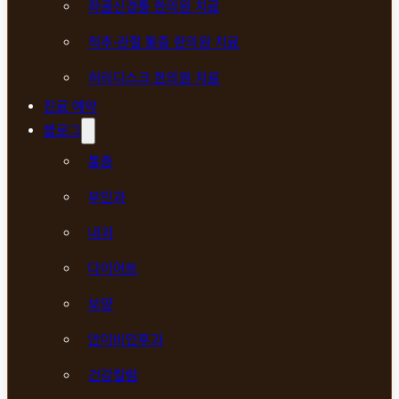
좌골신경통 한의원 치료
척추·관절 통증 한의원 치료
허리디스크 한의원 치료
진료 예약
블로그
통증
부인과
내과
다이어트
보양
안이비인후과
건강칼럼