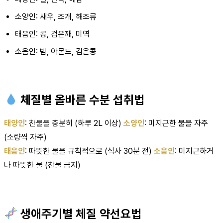
소양인: 새우, 조개, 해조류
태음인: 콩, 검은깨, 미역
소음인: 밤, 아몬드, 검은콩
체질별 올바른 수분 섭취법
태양인
: 찬물을 충분히 (하루 2L 이상)
소양인
: 미지근한 물을 자주
(소량씩 자주)
태음인
: 따뜻한 물을 규칙적으로 (식사 30분 전)
소음인
: 미지근하거
나 따뜻한 물 (찬물 금지)
생애주기별 체질 약선요법