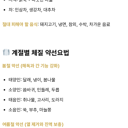
차: 인삼차, 생강차, 대추차
절대 피해야 할 음식
: 돼지고기, 냉면, 참외, 수박, 차가운 음료
계절별 체질 약선요법
봄철 약선 (해독과 간 기능 강화)
태양인: 달래, 냉이, 봄나물
소양인: 씀바귀, 민들레, 두릅
태음인: 취나물, 고사리, 도라지
소음인: 쑥, 부추, 마늘쫑
여름철 약선 (열 제거와 진액 보충)