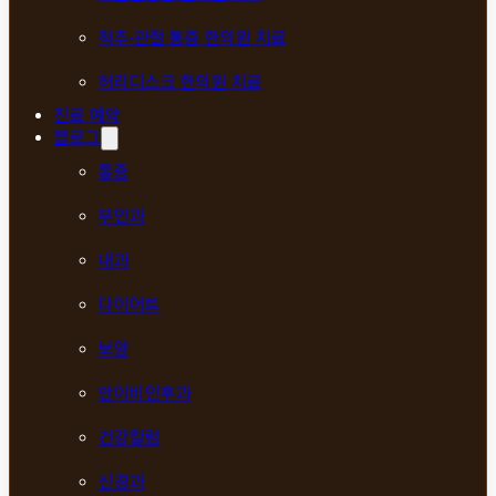
척추·관절 통증 한의원 치료
허리디스크 한의원 치료
진료 예약
블로그
통증
부인과
내과
다이어트
보양
안이비인후과
건강칼럼
신경과