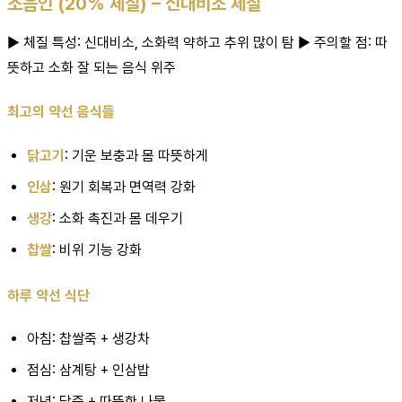
소음인 (20% 체질) – 신대비소 체질
▶ 체질 특성: 신대비소, 소화력 약하고 추위 많이 탐 ▶ 주의할 점: 따
뜻하고 소화 잘 되는 음식 위주
최고의 약선 음식들
닭고기
: 기운 보충과 몸 따뜻하게
인삼
: 원기 회복과 면역력 강화
생강
: 소화 촉진과 몸 데우기
찹쌀
: 비위 기능 강화
하루 약선 식단
아침: 찹쌀죽 + 생강차
점심: 삼계탕 + 인삼밥
저녁: 닭죽 + 따뜻한 나물