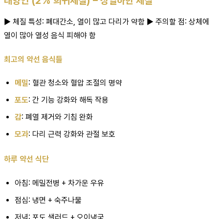
태양인 (2% 희귀체질) – 상열하한 체질
▶ 체질 특성: 폐대간소, 열이 많고 다리가 약함 ▶ 주의할 점: 상체에
열이 많아 열성 음식 피해야 함
최고의 약선 음식들
메밀
: 혈관 청소와 혈압 조절의 명약
포도
: 간 기능 강화와 해독 작용
감
: 폐열 제거와 기침 완화
모과
: 다리 근력 강화와 관절 보호
하루 약선 식단
아침: 메밀전병 + 차가운 우유
점심: 냉면 + 숙주나물
저녁: 포도 샐러드 + 오이냉국