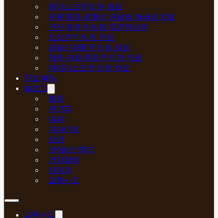
목디스크 한의원 치료
무릎 통증·퇴행성 관절염 한의원 치료
안산 통증 한의원 자민한의원
오십견 한의원 치료
좌골신경통 한의원 치료
척추·관절 통증 한의원 치료
허리디스크 한의원 치료
진료 예약
블로그
통증
부인과
내과
다이어트
보양
안이비인후과
건강칼럼
신경과
교통사고
교통사고