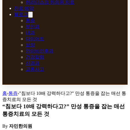
허리디스크 한의원 치료
진료 예약
블로그
통증
부인과
내과
다이어트
보양
안이비인후과
건강칼럼
신경과
교통사고
홈
›
통증
›
"침보다 10배 강력하다고?" 만성 통증을 잡는 매선 통
증치료의 모든 것
“침보다 10배 강력하다고?” 만성 통증을 잡는 매선
통증치료의 모든 것
By
자민한의원