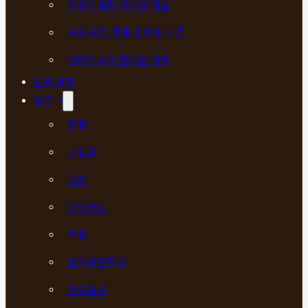
좌골신경통 한의원 치료
척추·관절 통증 한의원 치료
허리디스크 한의원 치료
진료 예약
블로그
통증
부인과
내과
다이어트
보양
안이비인후과
건강칼럼