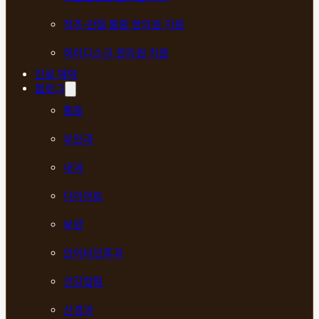
척추·관절 통증 한의원 치료
허리디스크 한의원 치료
진료 예약
블로그
통증
부인과
내과
다이어트
보양
안이비인후과
건강칼럼
신경과