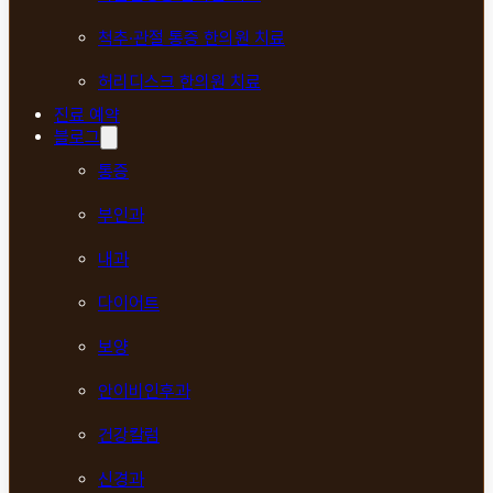
척추·관절 통증 한의원 치료
허리디스크 한의원 치료
진료 예약
블로그
통증
부인과
내과
다이어트
보양
안이비인후과
건강칼럼
신경과