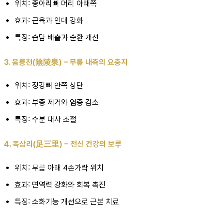
위치: 종아리뼈 머리 아래쪽
효과: 근육과 인대 강화
특징: 습담 배출과 순환 개선
3. 음릉천(陰陵泉) – 무릎 내측의 요충지
위치: 정강뼈 안쪽 상단
효과: 부종 제거와 염증 감소
특징: 수분 대사 조절
4. 족삼리(足三里) – 전신 건강의 보루
위치: 무릎 아래 4손가락 위치
효과: 면역력 강화와 회복 촉진
특징: 소화기능 개선으로 근본 치료