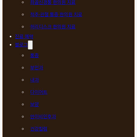
좌골신경통 한의원 치료
척추·관절 통증 한의원 치료
허리디스크 한의원 치료
진료 예약
블로그
통증
부인과
내과
다이어트
보양
안이비인후과
건강칼럼