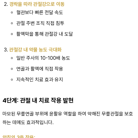
경락을 따라 관절강으로 이동
혈관보다 빠른 전달 속도
관절 주변 조직 직접 침투
활액막을 통해 관절강 내 도달
관절강 내 약물 농도 극대화
일반 주사의 10-100배 농도
연골과 활액에 직접 작용
지속적인 치료 효과 유지
4단계: 관절 내 치료 작용 발현
마모된 무릎연골 부위에 윤활유 역할을 하여 약해진 무릎관절을 보호
하는 데에도 효과적입니다.
약침의 3중 작용: