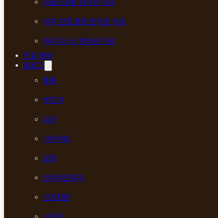
좌골신경통 한의원 치료
척추·관절 통증 한의원 치료
허리디스크 한의원 치료
진료 예약
블로그
통증
부인과
내과
다이어트
보양
안이비인후과
건강칼럼
신경과