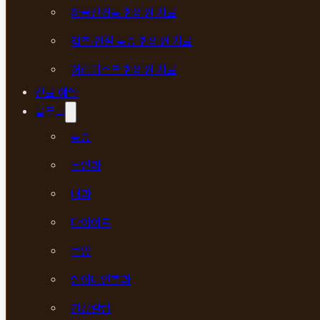
좌골신경통 한의원 치료
척추·관절 통증 한의원 치료
허리디스크 한의원 치료
진료 예약
블로그
통증
부인과
내과
다이어트
보양
안이비인후과
건강칼럼