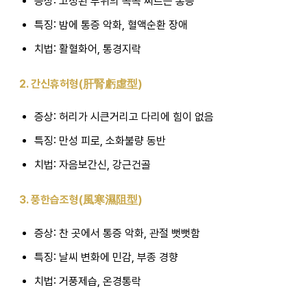
증상: 고정된 부위의 콕콕 찌르는 통증
특징: 밤에 통증 악화, 혈액순환 장애
치법: 활혈화어, 통경지락
2. 간신휴허형(肝腎虧虛型)
증상: 허리가 시큰거리고 다리에 힘이 없음
특징: 만성 피로, 소화불량 동반
치법: 자음보간신, 강근건골
3. 풍한습조형(風寒濕阻型)
증상: 찬 곳에서 통증 악화, 관절 뻣뻣함
특징: 날씨 변화에 민감, 부종 경향
치법: 거풍제습, 온경통락