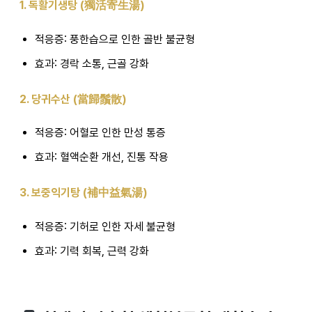
1. 독활기생탕 (獨活寄生湯)
적응증: 풍한습으로 인한 골반 불균형
효과: 경락 소통, 근골 강화
2. 당귀수산 (當歸鬚散)
적응증: 어혈로 인한 만성 통증
효과: 혈액순환 개선, 진통 작용
3. 보중익기탕 (補中益氣湯)
적응증: 기허로 인한 자세 불균형
효과: 기력 회복, 근력 강화