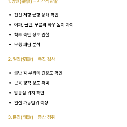
1. 망진(望診) – 시각적 관찰
전신 체형 균형 상태 확인
어깨, 골반, 무릎의 좌우 높이 차이
척추 측만 정도 관찰
보행 패턴 분석
2. 절진(切診) – 촉진 검사
골반 각 부위의 긴장도 확인
근육 경직 정도 파악
압통점 위치 확인
관절 가동범위 측정
3. 문진(問診) – 증상 청취