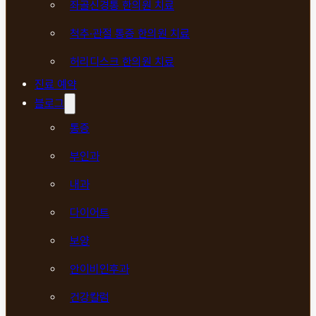
좌골신경통 한의원 치료
척추·관절 통증 한의원 치료
허리디스크 한의원 치료
진료 예약
블로그
통증
부인과
내과
다이어트
보양
안이비인후과
건강칼럼