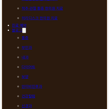
척추·관절 통증 한의원 치료
허리디스크 한의원 치료
진료 예약
블로그
통증
부인과
내과
다이어트
보양
안이비인후과
건강칼럼
신경과