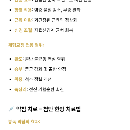
항염 작용
: 염증 물질 감소, 부종 완화
근육 이완
: 과긴장된 근육의 정상화
신경 조절
: 자율신경계 균형 회복
체형교정 전용 혈위:
환도
: 골반 불균형 핵심 혈위
승부
: 둔근 강화 및 골반 안정
위중
: 척추 정렬 개선
족삼리
: 전신 기혈순환 촉진
약침 치료 – 첨단 한방 치료법
봉독 약침의 효과: