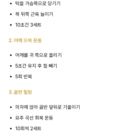
턱을 가슴쪽으로 당기기
목 뒤쪽 근육 늘이기
10초간 3세트
2. 어깨 으쓱 운동
어깨를 귀 쪽으로 올리기
5초간 유지 후 힘 빼기
5회 반복
3. 골반 틸팅
의자에 앉아 골반 앞뒤로 기울이기
요추 곡선 회복 운동
10회씩 2세트