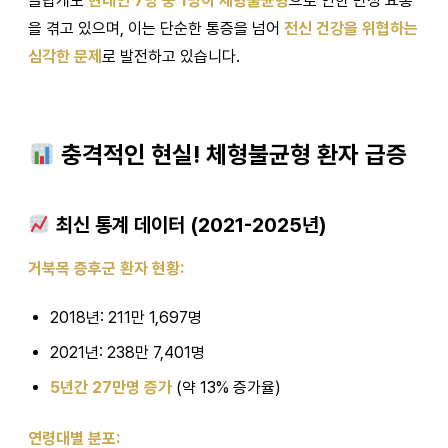
놀랍게도
현대인 7명 중 1명이 체형불균형
으로 인한 만성 요통
을 겪고 있으며, 이는 단순한 통증을 넘어
전신 건강을 위협하는
심각한 문제
로 발전하고 있습니다.
충격적인 현실! 체형불균형 환자 급증
최신 통계 데이터 (2021-2025년)
거북목 증후군 환자 현황:
2018년: 211만 1,697명
2021년: 238만 7,401명
5년간 27만명 증가
(약 13% 증가율)
연령대별 분포: