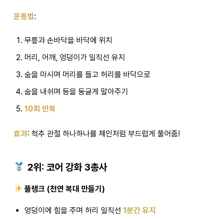
운동법
:
무릎과 손바닥을 바닥에 위치
머리, 어깨, 엉덩이가 일직선 유지
숨을 마시며 머리를 들고 허리를 바닥으로
숨을 내쉬며 등을 둥글게 말아주기
10회 반복
효과
: 척추 관절 하나하나를 체인처럼 부드럽게 풀어줌!
2위: 코어 강화 3총사
플랭크 (천연 복대 만들기)
엉덩이에 힘을 주며 허리 일직선
1분간 유지