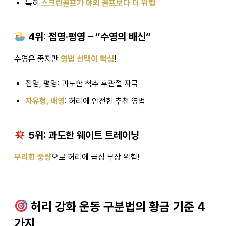
특히
스크린골프가 야외 골프보다 더 위험
4위: 접영·평영 – “수영의 배신”
수영은 좋지만
영법 선택이 핵심
!
접영, 평영: 과도한 척추 후관절 자극
자유형, 배영
: 허리에 안전한 추천 영법
5위: 과도한 웨이트 트레이닝
무리한 중량
으로 허리에 급성 부상 위험!
허리 강화 운동 구분법의 황금 기준 4
가지