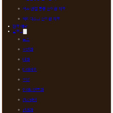
척추·관절 통증 한의원 치료
허리디스크 한의원 치료
진료 예약
블로그
통증
부인과
내과
다이어트
보양
안이비인후과
건강칼럼
신경과