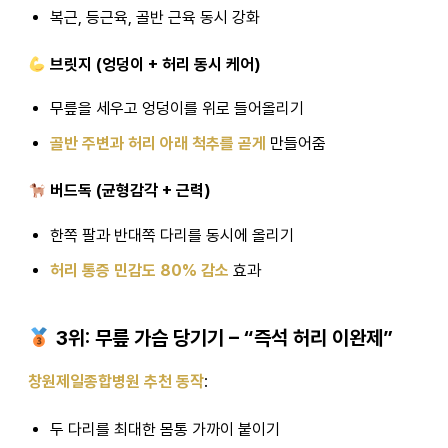
복근, 등근육, 골반 근육 동시 강화
브릿지 (엉덩이 + 허리 동시 케어)
무릎을 세우고 엉덩이를 위로 들어올리기
골반 주변과 허리 아래 척추를 곧게
만들어줌
버드독 (균형감각 + 근력)
한쪽 팔과 반대쪽 다리를 동시에 올리기
허리 통증 민감도 80% 감소
효과
3위: 무릎 가슴 당기기 – “즉석 허리 이완제”
창원제일종합병원 추천 동작
:
두 다리를 최대한 몸통 가까이 붙이기