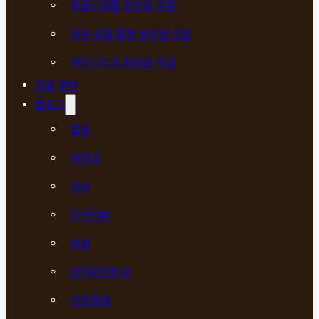
좌골신경통 한의원 치료
척추·관절 통증 한의원 치료
허리디스크 한의원 치료
진료 예약
블로그
통증
부인과
내과
다이어트
보양
안이비인후과
건강칼럼