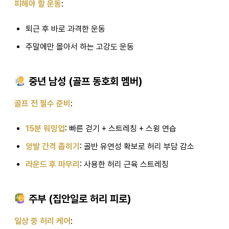
피해야 할 운동
:
퇴근 후 바로 과격한 운동
주말에만 몰아서 하는 고강도 운동
중년 남성 (골프 동호회 멤버)
골프 전 필수 준비
:
15분 워밍업
: 빠른 걷기 + 스트레칭 + 스윙 연습
양발 간격 좁히기
: 골반 유연성 확보로 허리 부담 감소
라운드 후 마무리
: 사용한 허리 근육 스트레칭
주부 (집안일로 허리 피로)
일상 중 허리 케어
: