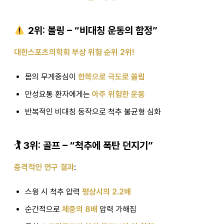
2위: 볼링 – “비대칭 운동의 함정”
대한스포츠의학회 부상 위험 순위 2위!
몸의 무게중심이
한쪽으로 극도로 쏠림
만성요통 환자에게는
아주 위험한 운동
반복적인 비대칭 동작으로 척추 불균형 심화
🏌️ 3위: 골프 – “척추에 폭탄 던지기”
충격적인 연구 결과
:
스윙 시 척추 압력
평상시의 2.2배
순간적으로
체중의 8배
압력 가해짐