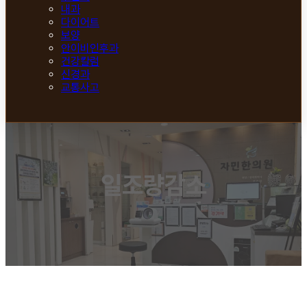
내과
다이어트
보양
안이비인후과
건강칼럼
신경과
교통사고
일조량감소