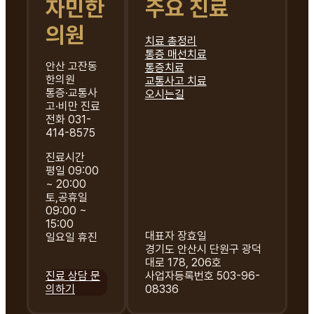
자민한
주요 진료
의원
치료 총정리
통증 매선치료
안산 고잔동
통증치료
한의원
교통사고 치료
통증·교통사
오시는길
고·비만 진료
전화 031-
414-8575
진료시간
평일 09:00
~ 20:00
토,공휴일
09:00 ~
15:00
대표자 장효일
일요일 휴진
경기도 안산시 단원구 광덕
대로 178, 206호
진료 상담 문
사업자등록번호 503-96-
의하기
08336