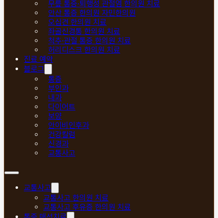
무릎 통증·퇴행성 관절염 한의원 치료
안산 통증 한의원 자민한의원
오십견 한의원 치료
좌골신경통 한의원 치료
척추·관절 통증 한의원 치료
허리디스크 한의원 치료
진료 예약
블로그
통증
부인과
내과
다이어트
보양
안이비인후과
건강칼럼
신경과
교통사고
교통사고
교통사고 한의원 치료
교통사고 후유증 한의원 치료
통증 매선치료